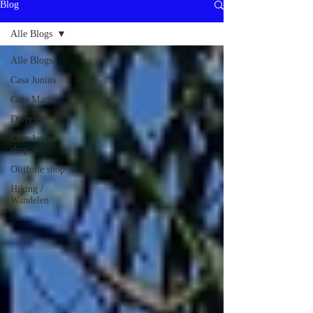
Blog
Alle Blogs
Alle Blogs
Casa Junius
Casa Maria
Diversen
Casa Junius
shop
Olijfolie shop
Hiking /
Wandelen