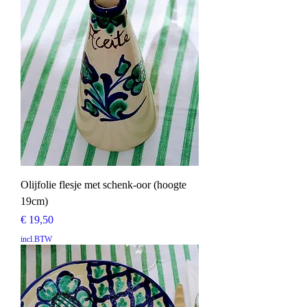
Olijfolie flesje met schenk-oor (hoogte
19cm)
Prijs
€ 19,50
incl.BTW