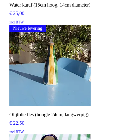
Water karaf (15cm hoog, 14cm diameter)
Prijs
€ 25,00
incl.BTW
Nieuwe levering
Olijfolie fles (hoogte 24cm, langwerpig)
Prijs
€ 22,50
incl.BTW