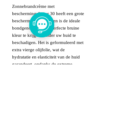
Zonnebrandcrème met
beschermingsfactor 30 heeft een grote
beschermende kracht en is de ideale
bondgenoot om een ​​perfecte bruine
kleur te krijgen zonder uw huid te
beschadigen. Het is geformuleerd met
extra vierge olijfolie, wat de
hydratatie en elasticiteit van de huid
garandeert, ondanks de extreme
droogheid die wordt veroorzaakt door
blootstelling aan de zon.
Zonnebrandcrème met
beschermingsfactor 30 is rijk aan
vitamine E en caroteen, en samen met
EVOO heeft het een zeer effectieve
anti-aging werking.