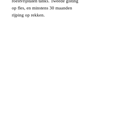
roestvrijstalen tanks. Tweede gisting
op fles, en minstens
30 maanden
rijping
op rekken.
Kleur
: helder lichtgeel met een
levendige en levendige schittering.
Aroma
: Een zeer fruitig aroma met
hints van banaan, perzik en rijpe
meloen naast tonen van toast en
amandelen van het
verouderingsproces.
Smaak
: Fruitig en evenwichtig in de
mond met verfrissende zuren en een
lange afdronk, die zowel rond als
elegant is.