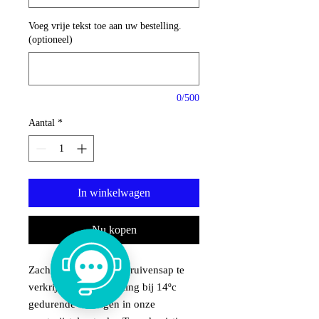
Voeg vrije tekst toe aan uw bestelling.
(optioneel)
0/500
Aantal
*
In winkelwagen
Nu kopen
Zacht geperst om het druivensap te
verkrijgen. Eerste gisting bij 14ºc
gedurende 15 dagen in onze